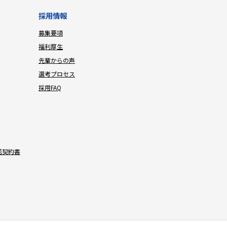
採用情報
募集要項
福利厚生
先輩からの声
選考プロセス
採用FAQ
諾契約書