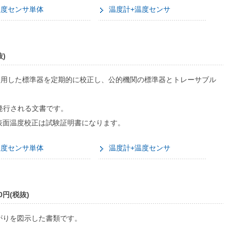
温度センサ単体
温度計+温度センサ
)
使用した標準器を定期的に校正し、公的機関の標準器とトレーサブル
て発行される文書です。
表面温度校正は試験証明書になります。
温度センサ単体
温度計+温度センサ
円(税抜)
がりを図示した書類です。