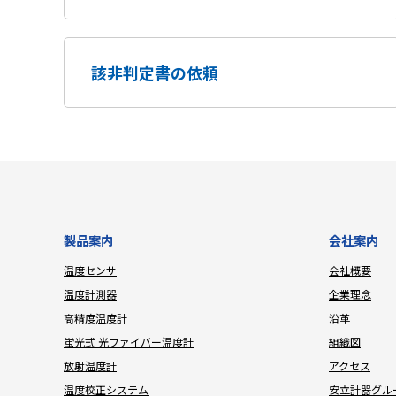
該非判定書の依頼
製品案内
会社案内
温度センサ
会社概要
温度計測器
企業理念
高精度温度計
沿革
蛍光式 光ファイバー温度計
組織図
放射温度計
アクセス
温度校正システム
安立計器グル