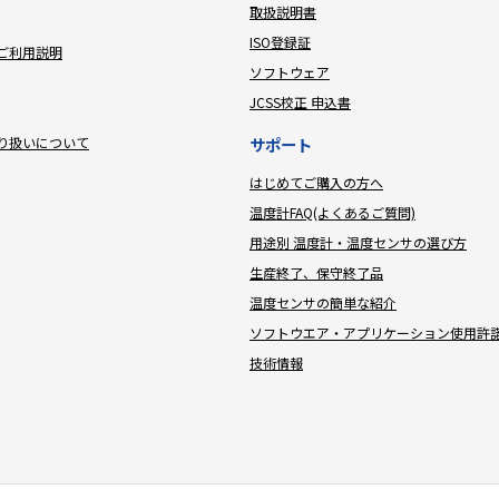
取扱説明書
ISO登録証
ご利用説明
ソフトウェア
JCSS校正 申込書
り扱いについて
サポート
はじめてご購入の方へ
温度計FAQ(よくあるご質問)
用途別 温度計・温度センサの選び方
生産終了、保守終了品
温度センサの簡単な紹介
ソフトウエア・アプリケーション使用許
技術情報