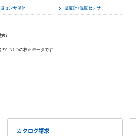
温度センサ単体
温度計+温度センサ
抜)
の1つ1つの校正データです。
カタログ請求