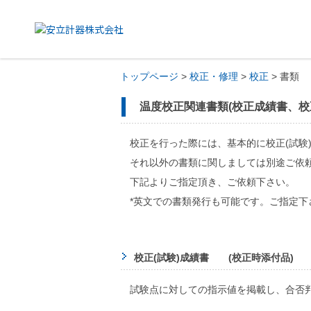
トップページ
>
校正・修理
>
校正
> 書類
温度校正関連書類(校正成績書、校
校正を行った際には、基本的に校正(試験
それ以外の書類に関しましては別途ご依
下記よりご指定頂き、ご依頼下さい。
*英文での書類発行も可能です。ご指定下
校正(試験)成績書 (校正時添付品)
試験点に対しての指示値を掲載し、合否