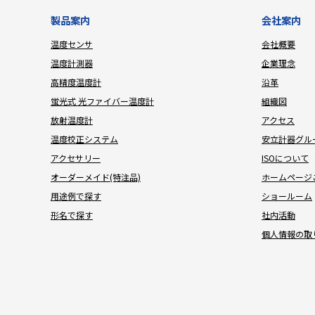
製品案内
会社案内
温度センサ
会社概要
温度計測器
企業理念
高精度温度計
沿革
蛍光式 光ファイバー温度計
組織図
放射温度計
アクセス
温度校正システム
安立計器グル
アクセサリー
ISOについて
オーダーメイド(特注品)
ホームページ
用途例で探す
ショールーム
形名で探す
社内活動
個人情報の取