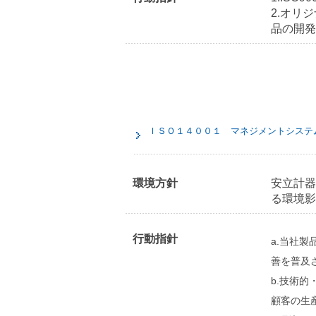
2.オリ
品の開発
ＩＳＯ１４００１ マネジメントシステ
環境方針
安立計器
る環境影
行動指針
a.当社
善を普及
b.技術
顧客の生