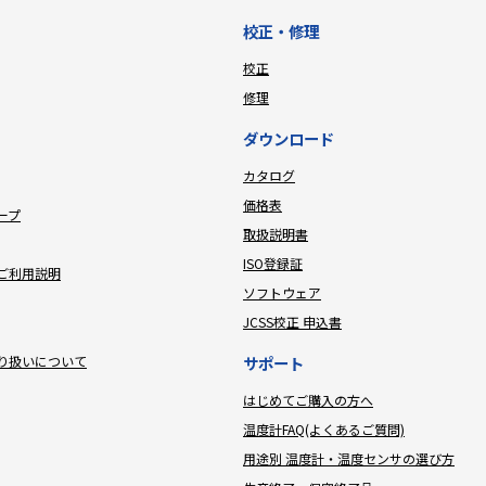
校正・修理
校正
修理
ダウンロード
カタログ
価格表
ープ
取扱説明書
ISO登録証
ご利用説明
ソフトウェア
JCSS校正 申込書
り扱いについて
サポート
はじめてご購入の方へ
温度計FAQ(よくあるご質問)
用途別 温度計・温度センサの選び方