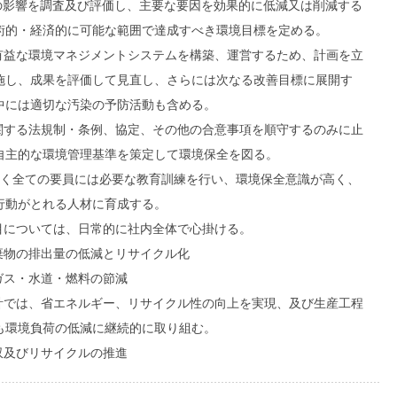
への影響を調査及び評価し、主要な要因を効果的に低減又は削減する
術的・経済的に可能な範囲で達成すべき環境目標を定める。
に有益な環境マネジメントシステムを構築、運営するため、計画を立
施し、成果を評価して見直し、さらには次なる改善目標に展開す
中には適切な汚染の予防活動も含める。
に関する法規制・条例、協定、その他の合意事項を順守するのみに止
自主的な環境管理基準を策定して環境保全を図る。
で働く全ての要員には必要な教育訓練を行い、環境保全意識が高く、
行動がとれる人材に育成する。
項目については、日常的に社内全体で心掛ける。
廃棄物の排出量の低減とリサイクル化
・ガス・水道・燃料の節減
設計では、省エネルギー、リサイクル性の向上を実現、及び生産工程
も環境負荷の低減に継続的に取り組む。
回収及びリサイクルの推進