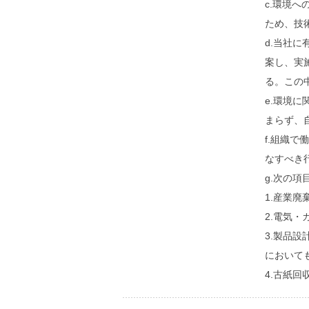
c.環境
ため、技
d.当社
案し、実
る。この
e.環境
まらず、
f.組織
なすべき
g.次の
1.産業
2.電気
3.製品
において
4.古紙