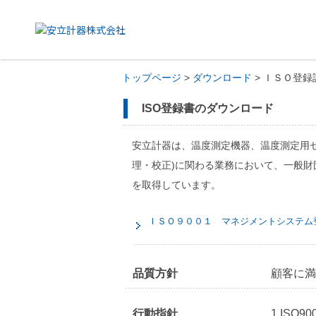
トップページ
>
ダウンロード
> ＩＳＯ登
ISO登録書のダウンロード
安立計器は、温度測定機器、温度測定用
理・校正)に関わる業務において、一般財団法人
を取得しています。
ＩＳＯ９００１ マネジメントシステム
品質方針
顧客に満
行動指針
1.IS