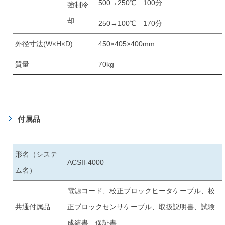
500→250℃ 100分
強制冷
却
250→100℃ 170分
外径寸法(W×H×D)
450×405×400mm
質量
70kg
付属品
形名（システ
ACSII-4000
ム名）
電源コード、校正ブロックヒータケーブル、校
共通付属品
正ブロックセンサケーブル、取扱説明書、試験
成績書、保証書