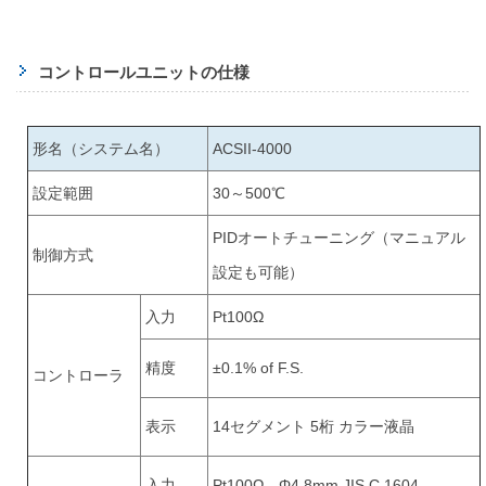
コントロールユニットの仕様
形名（システム名）
ACSII-4000
設定範囲
30～500℃
PIDオートチューニング（マニュアル
制御方式
設定も可能）
入力
Pt100Ω
精度
±0.1% of F.S.
コントローラ
表示
14セグメント 5桁 カラー液晶
入力
Pt100Ω Φ4.8mm JIS C 1604