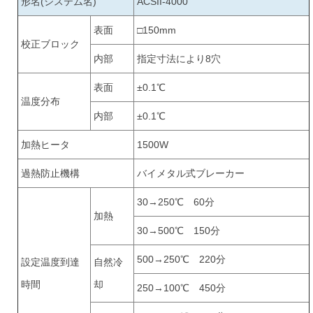
形名(システム名)
ACSII-4000
表面
□150mm
校正ブロック
内部
指定寸法により8穴
表面
±0.1℃
温度分布
内部
±0.1℃
加熱ヒータ
1500W
過熱防止機構
バイメタル式ブレーカー
30→250℃ 60分
加熱
30→500℃ 150分
500→250℃ 220分
設定温度到達
自然冷
時間
却
250→100℃ 450分