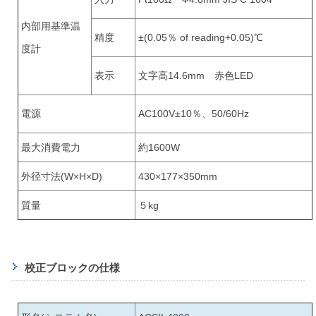
内部用基準温
精度
±(0.05％ of reading+0.05)℃
度計
表示
文字高14.6mm 赤色LED
電源
AC100V±10％、50/60Hz
最大消費電力
約1600W
外径寸法(W×H×D)
430×177×350mm
質量
５kg
校正ブロックの仕様