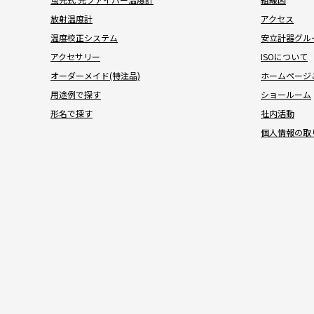
放射温度計
アクセス
温度校正システム
安立計器グル
アクセサリー
ISOについて
オーダーメイド(特注品)
ホームページ
用途例で探す
ショールーム
形名で探す
社内活動
個人情報の取