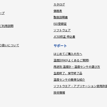
カタログ
価格表
ープ
取扱説明書
ISO登録証
ご利用説明
ソフトウェア
JCSS校正 申込書
り扱いについて
サポート
はじめてご購入の方へ
温度計FAQ(よくあるご質問)
用途別 温度計・温度センサの選び方
生産終了、保守終了品
温度センサの簡単な紹介
ソフトウエア・アプリケーション使用許
技術情報