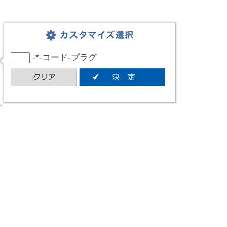
-*-コード-プラグ
ー