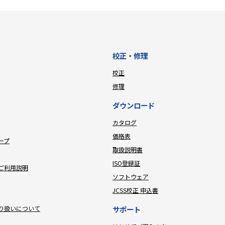
校正・修理
校正
修理
ダウンロード
カタログ
価格表
ープ
取扱説明書
ISO登録証
ご利用説明
ソフトウェア
JCSS校正 申込書
り扱いについて
サポート