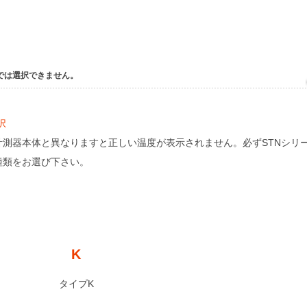
では選択できません。
択
計測器本体と異なりますと正しい温度が表示されません。必ずSTNシリ
種類をお選び下さい。
3
K
タイプK