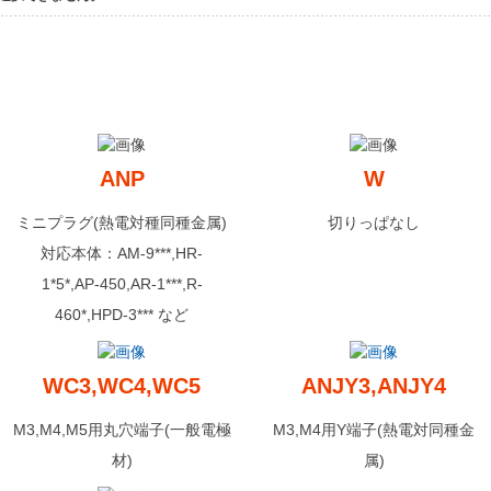
3
ANP
W
ミニプラグ(熱電対種同種金属)
切りっぱなし
対応本体：AM-9***,HR-
1*5*,AP-450,AR-1***,R-
460*,HPD-3*** など
WC3,WC4,WC5
ANJY3,ANJY4
M3,M4,M5用丸穴端子(一般電極
M3,M4用Y端子(熱電対同種金
材)
属)