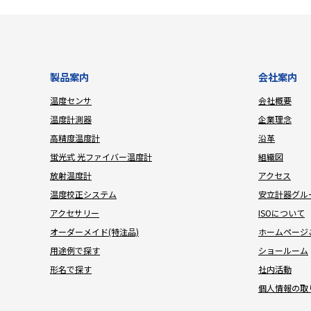
製品案内
会社案内
温度センサ
会社概要
温度計測器
企業理念
高精度温度計
沿革
蛍光式 光ファイバー温度計
組織図
放射温度計
アクセス
温度校正システム
安立計器グル
アクセサリー
ISOについて
オーダーメイド(特注品)
ホームページ
用途例で探す
ショールーム
形名で探す
社内活動
個人情報の取