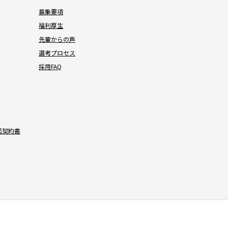
募集要項
福利厚生
先輩からの声
選考プロセス
採用FAQ
諾契約書