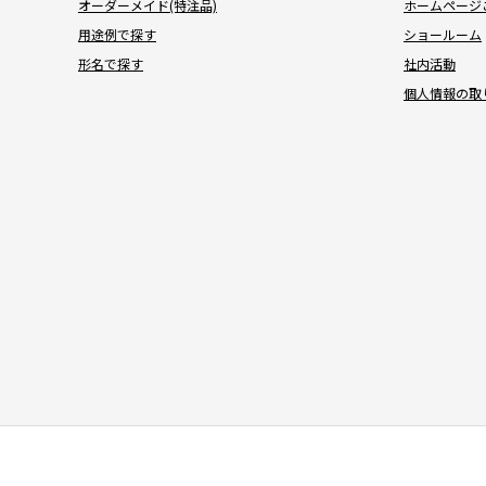
オーダーメイド(特注品)
ホームページ
用途例で探す
ショールーム
形名で探す
社内活動
個人情報の取