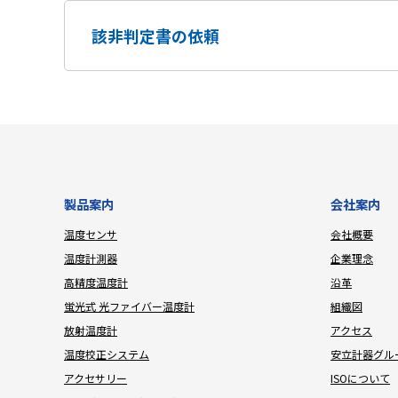
該非判定書の依頼
製品案内
会社案内
温度センサ
会社概要
温度計測器
企業理念
高精度温度計
沿革
蛍光式 光ファイバー温度計
組織図
放射温度計
アクセス
温度校正システム
安立計器グル
アクセサリー
ISOについて