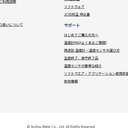
ご利用説明
ソフトウェア
JCSS校正 申込書
り扱いについて
サポート
はじめてご購入の方へ
温度計FAQ(よくあるご質問)
用途別 温度計・温度センサの選び方
生産終了、保守終了品
温度センサの簡単な紹介
ソフトウエア・アプリケーション使用許
技術情報
© Anritsu Meter Co., Ltd. All Rights Reserved.